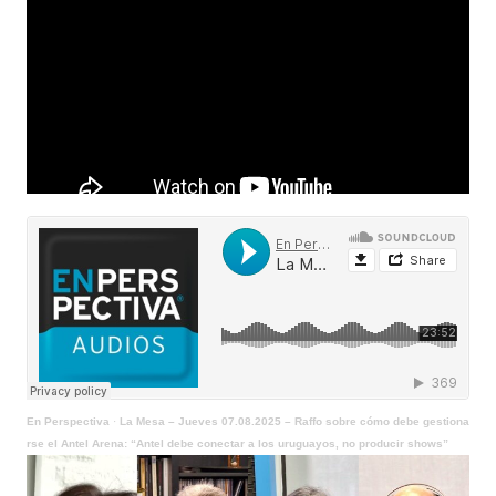
En Perspectiva
·
La Mesa – Jueves 07.08.2025 – Raffo sobre cómo debe gestiona
rse el Antel Arena: “Antel debe conectar a los uruguayos, no producir shows”