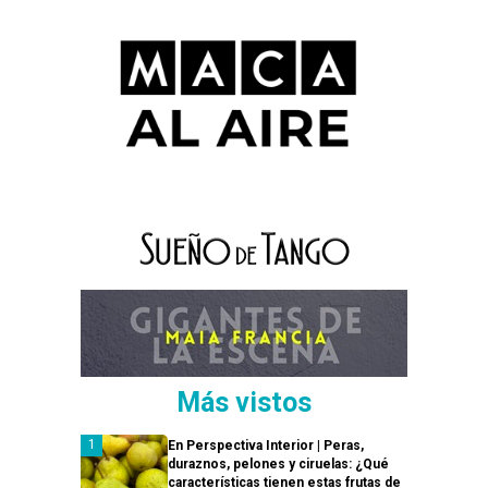
Más vistos
En Perspectiva Interior | Peras,
duraznos, pelones y ciruelas: ¿Qué
características tienen estas frutas de