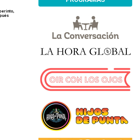
berinto,
spués