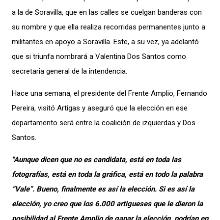
a la de Soravilla
,
que en las calles se
cuelgan banderas con
su nombre
y
que
ella
realiza recorridas
permanentes
junto a
militantes
en apoyo a Soravilla. Este, a su vez, ya adelantó
que si triunfa nombrará a Valentina Dos Santos como
secretaria general de la intendencia.
Hace una semana,
el presidente del Frente Amplio, Fernando
Pereira,
visitó Artigas y
aseguró que la elección
en e
se
departament
o
será entre la coalición de izquierdas
y Dos
Santos.
"Aun
que dicen que no es candidata, está en toda la
s
fotografía
s
, está en toda la gráfica, está en tod
o
la palabra
“V
ale
”
. Bueno, finalmente es así la elección. Si es así la
elección, yo creo que los 6.000 artigueses que le dieron la
posibilidad al Frente Amplio de ganar la elección, podrían en