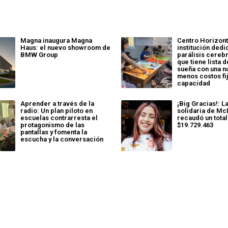
Magna inaugura Magna
Centro Horizont
Haus: el nuevo showroom de
institución dedi
BMW Group
parálisis cereb
que tiene lista 
sueña con una n
menos costos fi
capacidad
Aprender a través de la
¡Big Gracias!: L
radio: Un plan piloto en
solidaria de Mc
escuelas contrarresta el
recaudó un total
protagonismo de las
$19.729.463
pantallas y fomenta la
escucha y la conversación