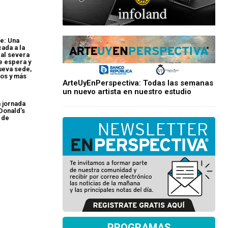
e: Una
cada a la
ral severa
de espera y
ueva sede,
jos y más
ArteUyEnPerspectiva: Todas las semanas
un nuevo artista en nuestro estudio
a jornada
Donald’s
 de
PROGRAMAS