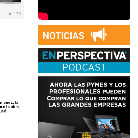
iménez, la
uró la obra
usó