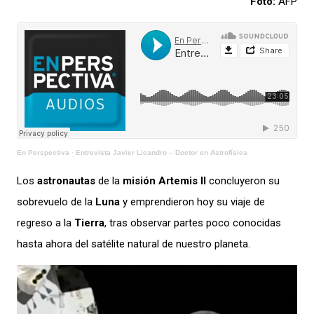
Foto:
AFP
En Perspectiva
·
Entrevista Javier Licandro – Doctor en Astrofísica
Los
astronautas
de la
misión Artemis II
concluyeron su
sobrevuelo de la
Luna
y emprendieron hoy su viaje de
regreso a la
Tierra
, tras observar partes poco conocidas
hasta ahora del satélite natural de nuestro planeta.