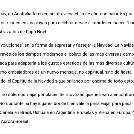
y, en Australia también se atraviesa el fin de año con calor. Es por
e reúnen en las playas para celebrar desde el atardecer: hacen "ba
isfrazados de Papá Noel.
oluciones" en la forma de expresar y festejar la Navidad. La Navida
 través de los tiempos modernos el objeto de las más diversas cam
tada para adaptarla a los gustos estéticos de las más diversas cultur
o embajadores de un nuevo mensaje, no espiritual, sino de fiesta, 
do, el Espíritu de la Navidad sigue brillando por encima de todo esto.
e no solemos viajar por placer. Se movilizan quienes van a encontra
 No obstante, sí hay lugares donde bien vale la pena viajar para pasar
anela en Brasil, Ushuaia en Argentina, Bruselas y Viena en Europa,
 Aurora Boreal.