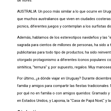
de flores.
AUSTRALIA: Un poco más similar a lo que ocurre en Urugua
que muchos australianos que viven en ciudades costeras s
picnics, diferentes juegos y contemplan a los surfistas d
Además, hablamos de los estereotipos navideños y las "ev
sagrada para cientos de millones de personas, ha sido a
publicitarias para todo tipo de productos; ha sido reinven
otorgado protagonismo a diferentes íconos populares com
sintética, "ternura" y, por supuesto, regalos. Muy manosea
Por último, ¿a dónde viajar en Uruguay? Durante diciembr
familia y amigos para compartir las fiestas tradicionales.
por qué no en familia o con amigos queridos: Gramado y C
en Estados Unidos, y Laponia, la "Casa de Papá Noel," y la