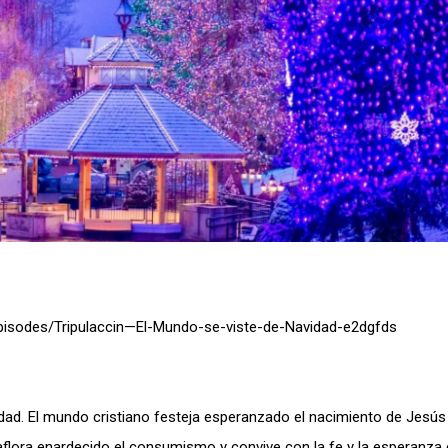
pisodes/Tripulaccin—El-Mundo-se-viste-de-Navidad-e2dgfds
dad. El mundo cristiano festeja esperanzado el nacimiento de Jesús 
 aflora enardecido el consumismo y convive con la fe y la esperanza