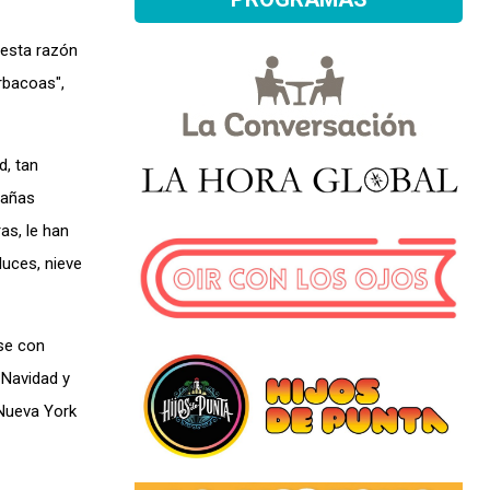
 esta razón
rbacoas",
d, tan
pañas
as, le han
luces, nieve
rse con
 Navidad y
 Nueva York