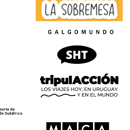
 norte de
a de Sudáfrica