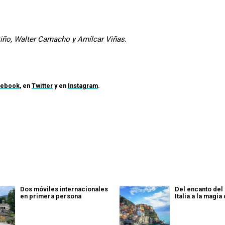
tiño, Walter Camacho y Amílcar Viñas.
cebook
, en
Twitter
y en
Instagram
.
Dos móviles internacionales
Del encanto del
en primera persona
Italia a la magi