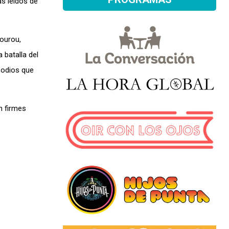
ás leídos de
bourou,
 batalla del
isodios que
n firmes