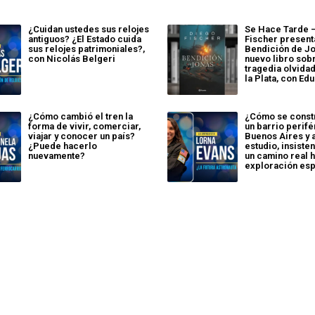
¿Cuidan ustedes sus relojes
Se Hace Tarde 
antiguos? ¿El Estado cuida
Fischer present
sus relojes patrimoniales?,
Bendición de Jo
con Nicolás Belgeri
nuevo libro sob
tragedia olvidad
la Plata, con Ed
¿Cómo cambió el tren la
¿Cómo se const
forma de vivir, comerciar,
un barrio perifé
viajar y conocer un país?
Buenos Aires y 
¿Puede hacerlo
estudio, insisten
nuevamente?
un camino real h
exploración esp