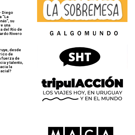
– Diego
a “La
nás”, su
re una
a del Río de
uardo Rivero
ruye, desde
rico de
a fuerza de
cia y talento,
acia la
acial?