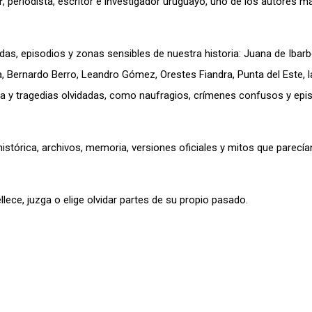
r
, periodista, escritor e investigador uruguayo, uno de los autores m
idas, episodios y zonas sensibles de nuestra historia: Juana de Ibar
ra, Bernardo Berro, Leandro Gómez, Orestes Fiandra, Punta del Este, la
tenta y tragedias olvidadas, como naufragios, crímenes confusos y ep
istórica, archivos, memoria, versiones oficiales y mitos que parecía
ece, juzga o elige olvidar partes de su propio pasado.