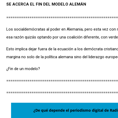
SE ACERCA EL FIN DEL MODELO ALEMÁN
=====================================================
Los socialdemócratas al poder en Alemania, pero esta vez con 
esa razón quizás optando por una coalición diferente, con verdes
Esto implica dejar fuera de la ecuación a los demócrata cristiano
margina no solo de la política alemana sino del liderazgo europe
¿Fin de un modelo?
=====================================================
=====================================================
¿De qué depende el periodismo digital de Ra