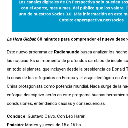
Los canales digitales de En Perspectiva solo pueden so
con el aporte, mes a mes, del público que los valora. 
uno de nuestros Socios 3.0. Más información en este m
Cotelo:
enperspectiva.net/socios
La Hora Global
: 60 minutos para comprender el nuevo deso
Este nuevo programa de
Radiomundo
busca analizar los hechos
las noticias. Es un momento de profundos cambios de índole soc
en todo el planeta, que incluyen desde la presidencia de Donald
la crisis de los refugiados en Europa y el viraje ideológico en Am
China protagonista como potencia mundial. Nada surge de la nada
enfoque descriptivo serán en este programa buenas herramienta
conclusiones, entendiendo causas y consecuencias.
Conduce:
Gustavo Calvo. Con Leo Harari
Emisión:
Martes y jueves de 15 a 16 hs.