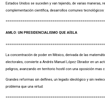
Estados Unidos se suceden y van tejiendo, de varias maneras, r
complementación científica, desarrollos comunes tecnológicos y
=====================================================
AMLO: UN PRESIDENCIALISMO QUE AÍSLA
=====================================================
La concentración de poder en México, derivada de las matemáti
electorales, convierte a Andrés Manuel López Obrador en un act
peligros, avanzando en territorio hostil con una oposición mas 
Grandes reformas sin delfines, un legado ideológico y sin reele
problema que una virtud.
=====================================================