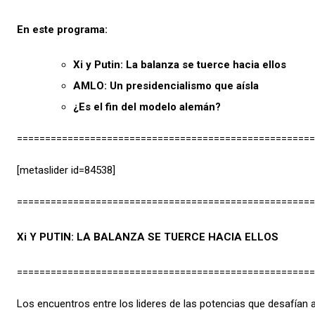
En este programa:
Xi y Putin: La balanza se tuerce hacia ellos
AMLO: Un presidencialismo que aísla
¿Es el fin del modelo alemán?
=====================================================
[metaslider id=84538]
=====================================================
Xi Y PUTIN: LA BALANZA SE TUERCE HACIA ELLOS
=====================================================
Los encuentros entre los lideres de las potencias que desafían