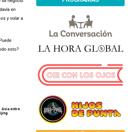
no se negoció
davía en
os y volar a
¿Puede
todo esto?
: Asia entre
ijing