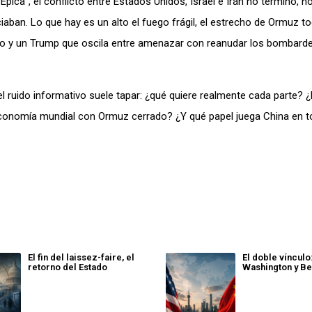
Épica”, el conflicto entre Estados Unidos, Israel e Irán no terminó, 
aban. Lo que hay es un alto el fuego frágil, el estrecho de Ormuz to
ado y un Trump que oscila entre amenazar con reanudar los bombarde
l ruido informativo suele tapar: ¿qué quiere realmente cada parte? 
economía mundial con Ormuz cerrado? ¿Y qué papel juega China en 
El fin del laissez-faire, el
El doble vínculo
retorno del Estado
Washington y Be