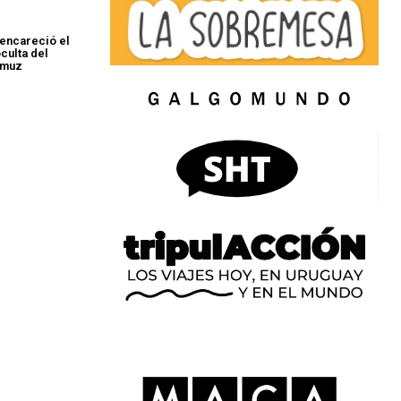
 encareció el
oculta del
rmuz