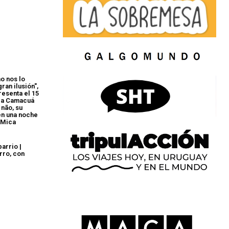
mo nos lo
ran ilusión",
resenta el 15
ala Camacuá
 não, su
en una noche
 Mica
barrio |
rro, con