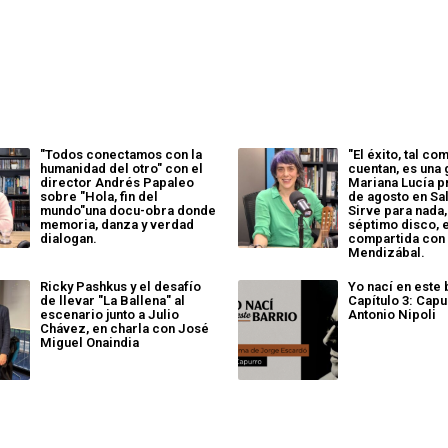
"Todos conectamos con la
"El éxito, tal co
humanidad del otro" con el
cuentan, es una g
director Andrés Papaleo
Mariana Lucía p
sobre "Hola, fin del
de agosto en S
mundo"una docu-obra donde
Sirve para nada,
memoria, danza y verdad
séptimo disco, 
dialogan.
compartida con
Mendizábal.
Ricky Pashkus y el desafío
Yo nací en este 
de llevar "La Ballena" al
Capítulo 3: Capu
escenario junto a Julio
Antonio Nipoli
Chávez, en charla con José
Miguel Onaindia