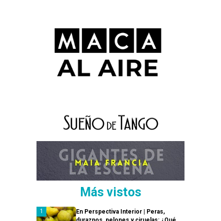
Más vistos
En Perspectiva Interior | Peras,
duraznos, pelones y ciruelas: ¿Qué