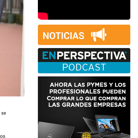
 se
os.