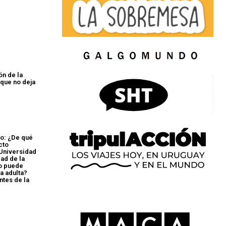
ón de la
ue no deja
o: ¿De qué
cto
 Universidad
ad de la
o puede
da adulta?
ntes de la