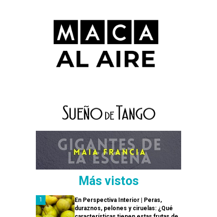
Más vistos
En Perspectiva Interior | Peras,
duraznos, pelones y ciruelas: ¿Qué
características tienen estas frutas de