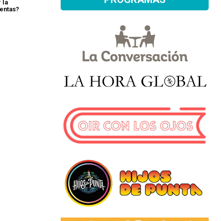
 la
entas?