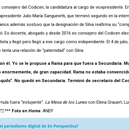
, consejero del Codicen, la candidatura al cargo de vicepresidente. E
l expresidente Julio María Sanguinetti, que terminó segundo en la inter
udadanos además sostuvo que la designación de Silva reafirma su “co
bó. Es docente, abogado y desde 2016 es consejero del Codicen elec
lista y llegó pero llegó a ese cargo como independiente. El 4 de julio,
tenía una relación de “paternidad” con Silva:
con él. Yo se le propuse a Rama para que fuera a Secundaria. 
ado enormemente, de gran capacidad. Rama no estaba convencid
anquilo”. No quedó en Secundaria. Terminó de secretario del Co
mula fuera “incluyente”.
La Mesa de los Lunes
con Elena Grauert, Lu
2″] ***
Foto en Home
: ANEP
l periodismo digital de En Perspectiva?