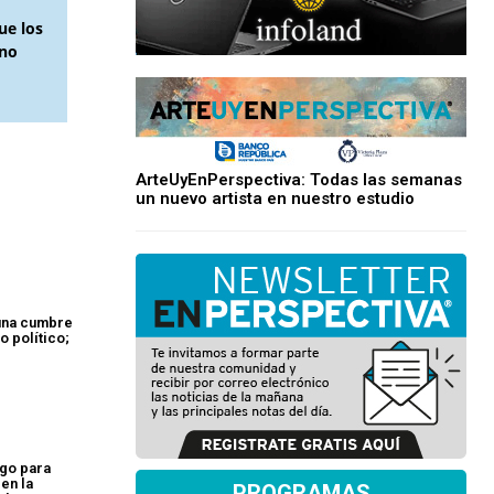
ue los
ano
ArteUyEnPerspectiva: Todas las semanas
un nuevo artista en nuestro estudio
una cumbre
o político;
ego para
en la
PROGRAMAS