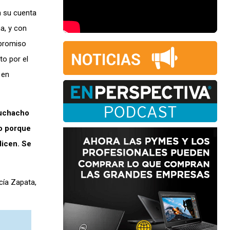
n su cuenta
na, y con
mpromiso
to por el
 en
Muchacho
o porque
dicen. Se
cía Zapata,