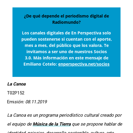
¿De qué depende el periodismo digital de
Radiomundo?
Los canales digitales de En Perspectiva solo
pueden sostenerse si cuentan con el aporte,
mes a mes, del público que los valora. Te
invitamos a ser uno de nuestros Socios
3.0. Más información en este mensaje de
Emiliano Cotelo:
enperspectiva.net/socios
La Canoa
T02P152
Emi
sión: 08.11.2019
La Canoa
es un programa periodístico cultural creado por
el equipo de
Música de la Tierra
que se propone hablar de