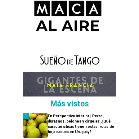
Más vistos
En Perspectiva Interior | Peras,
duraznos, pelones y ciruelas: ¿Qué
características tienen estas frutas de
hoja caduca en Uruguay?