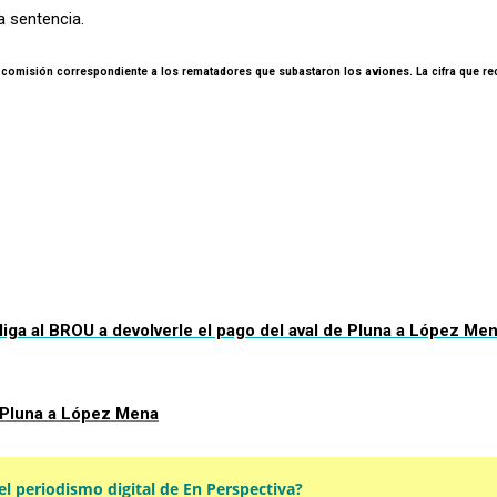
a sentencia.
a comisión correspondiente a los rematadores que subastaron los aviones. La cifra que re
bliga al BROU a devolverle el pago del aval de Pluna a López Me
e Pluna a López Mena
l periodismo digital de En Perspectiva?