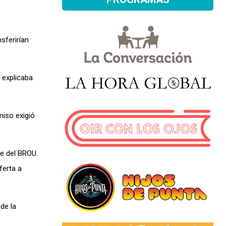
sferirían
 explicaba
miso exigió
e del BROU.
ferta a
de la