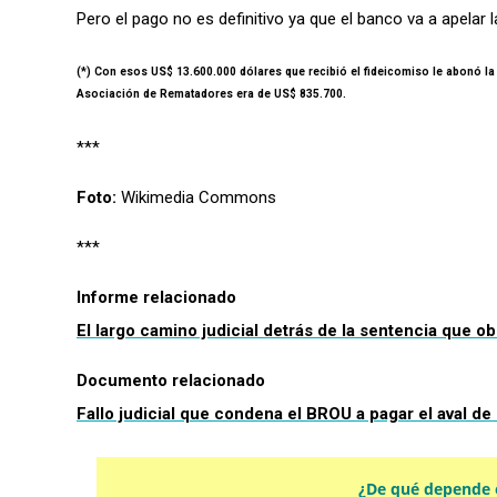
Pero el pago no es definitivo ya que el banco va a apelar l
(*) Con esos US$ 13.600.000 dólares que recibió el fideicomiso le abonó l
Asociación de Rematadores era de US$ 835.700.
***
Foto:
Wikimedia Commons
***
Informe relacionado
El largo camino judicial detrás de la sentencia que o
Documento relacionado
Fallo judicial que condena el BROU a pagar el aval d
¿De qué depende e