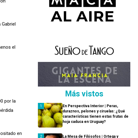
ión
a
Gabriel
menos el
Más vistos
0 por la
En Perspectiva Interior | Peras,
pérdida
duraznos, pelones y ciruelas: ¿Qué
características tienen estas frutas de
hoja caduca en Uruguay?
positado en
La Mesa de Filósofos | Ortega y