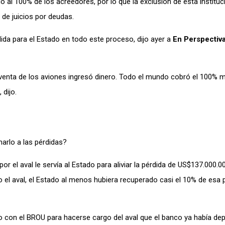
go al 100% de los acreedores, por lo que la exclusión de esta instituc
d de juicios por deudas.
da para el Estado en todo este proceso, dijo ayer a
En Perspectiv
 venta de los aviones ingresó dinero. Todo el mundo cobró el 100% 
 dijo.
arlo a las pérdidas?
 el aval le servía al Estado para aliviar la pérdida de US$137.000.00
el aval, el Estado al menos hubiera recuperado casi el 10% de esa 
 con el BROU para hacerse cargo del aval que el banco ya había de