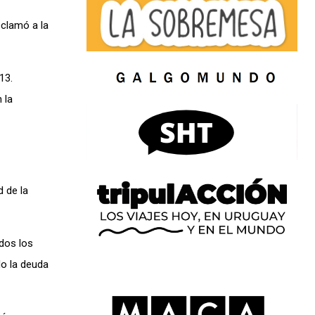
eclamó a la
13.
 la
d de la
odos los
do la deuda