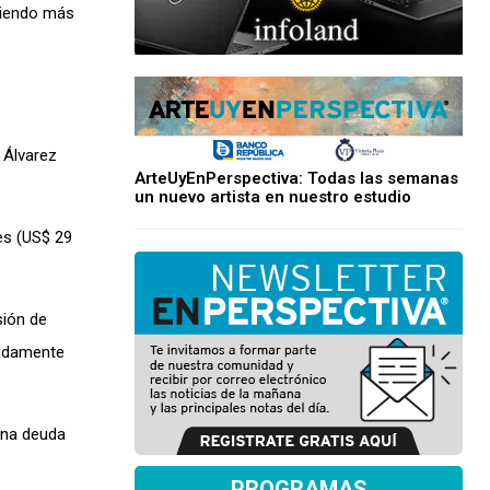
rdiendo más
 Álvarez
ArteUyEnPerspectiva: Todas las semanas
un nuevo artista en nuestro estudio
es (US$ 29
sión de
nidamente
una deuda
PROGRAMAS