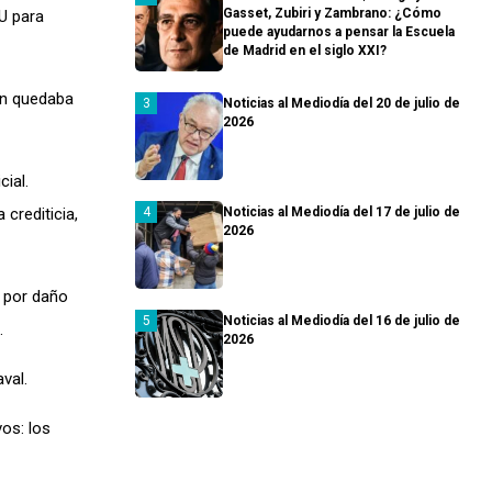
Gasset, Zubiri y Zambrano: ¿Cómo
OU para
puede ayudarnos a pensar la Escuela
de Madrid en el siglo XXI?
ión quedaba
Noticias al Mediodía del 20 de julio de
2026
ial.
crediticia,
Noticias al Mediodía del 17 de julio de
2026
l por daño
Noticias al Mediodía del 16 de julio de
.
2026
val.
os: los