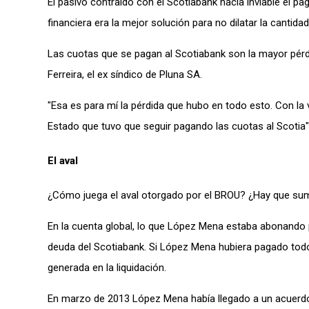
El pasivo contraído con el Scotiabank hacía inviable el pa
financiera era la mejor solución para no dilatar la cantida
Las cuotas que se pagan al Scotiabank son la mayor pérdi
Ferreira, el ex síndico de Pluna SA.
"Esa es para mí la pérdida que hubo en todo esto. Con la
Estado que tuvo que seguir pagando las cuotas al Scotia",
El aval
¿Cómo juega el aval otorgado por el BROU? ¿Hay que sum
En la cuenta global, lo que López Mena estaba abonando por
deuda del Scotiabank. Si López Mena hubiera pagado todo 
generada en la liquidación.
En marzo de 2013 López Mena había llegado a un acuerdo