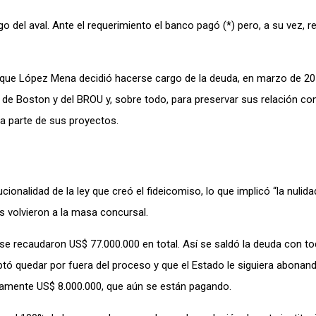
o del aval. Ante el requerimiento el banco pagó (*) pero, a su vez, r
 que López Mena decidió hacerse cargo de la deuda, en marzo de 20
 de Boston y del BROU y, sobre todo, para preservar sus relación con
ena parte de sus proyectos.
ionalidad de la ley que creó el fideicomiso, lo que implicó “la nulida
s volvieron a la masa concursal.
 se recaudaron US$ 77.000.000 en total. Así se saldó la deuda con t
ptó quedar por fuera del proceso y que el Estado le siguiera abonan
amente US$ 8.000.000, que aún se están pagando.