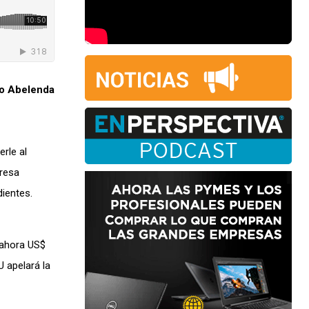
go Abelenda
rle al
presa
ientes.
ahora US$
U apelará la