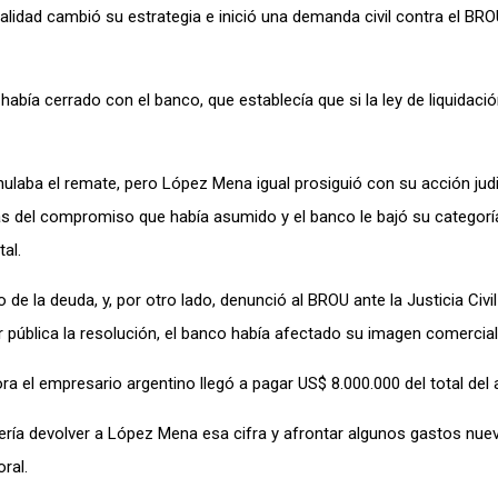
nalidad cambió su estrategia e inició una demanda civil contra el BR
abía cerrado con el banco, que establecía que si la ley de liquidac
nulaba el remate, pero López Mena igual prosiguió con su acción judic
as del compromiso que había asumido y el banco le bajó su categoría 
tal.
 la deuda, y, por otro lado, denunció al BROU ante la Justicia Civi
er pública la resolución, el banco había afectado su imagen comercial
ora el empresario argentino llegó a pagar US$ 8.000.000 del total del a
bería devolver a López Mena esa cifra y afrontar algunos gastos nuev
ral.