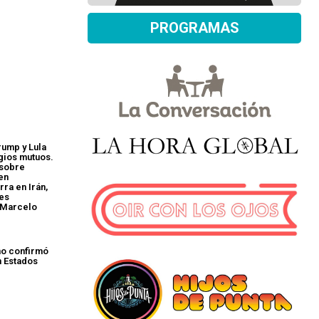
PROGRAMAS
rump y Lula
gios mutuos.
 sobre
en
ra en Irán,
nes
 Marcelo
no confirmó
n Estados