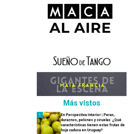
Más vistos
En Perspectiva Interior | Peras,
duraznos, pelones y ciruelas: ¿Qué
características tienen estas frutas de
hoja caduca en Uruguay?