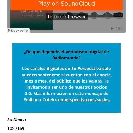
¿De qué depende el periodismo digital de
Radiomundo?
Los canales digitales de En Perspectiva solo
pueden sostenerse si cuentan con el aporte,
mes a mes, del público que los valora. Te
invitamos a ser uno de nuestros Socios
3.0. Más información en este mensaje de
Emiliano Cotelo:
enperspectiva.net/socios
La Canoa
T02P159