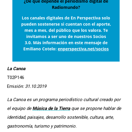
¿De qué depende el periodismo digital de
Radiomundo?
Los canales digitales de En Perspectiva solo
pueden sostenerse si cuentan con el aporte,
mes a mes, del público que los valora. Te
invitamos a ser uno de nuestros Socios
3.0. Más información en este mensaje de
Emiliano Cotelo:
enperspectiva.net/socios
La Canoa
T02P146
Emi
sión: 31.10.2019
La Canoa
es un programa periodístico cultural creado por
el equipo de
Música de la Tierra
que se propone hablar de
identidad, paisajes, desarrollo sostenible, cultura, arte,
gastronomía, turismo y patrimonio.