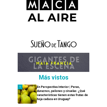
Más vistos
En Perspectiva Interior | Peras,
duraznos, pelones y ciruelas: ¿Qué
características tienen estas frutas de
hoja caduca en Uruguay?