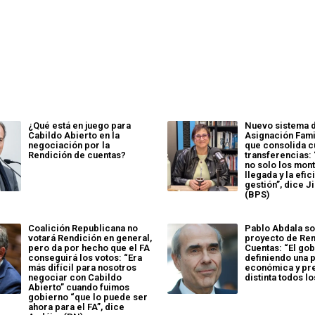
¿Qué está en juego para
Nuevo sistema 
Cabildo Abierto en la
Asignación Fami
negociación por la
que consolida c
Rendición de cuentas?
transferencias:
no solo los mont
llegada y la efic
gestión”, dice 
(BPS)
Coalición Republicana no
Pablo Abdala so
votará Rendición en general,
proyecto de Ren
pero da por hecho que el FA
Cuentas: “El go
conseguirá los votos: “Era
definiendo una 
más difícil para nosotros
económica y pr
negociar con Cabildo
distinta todos l
Abierto” cuando fuimos
gobierno “que lo puede ser
ahora para el FA”, dice