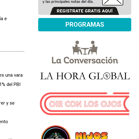
ía e
PROGRAMAS
 es una vara
1% del PBI
rer y se
ento