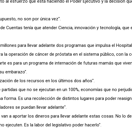
to al esfuerzo que está haciendo el Poder Ejecutivo y la decisión qu
upuesto, no son por única vez".
de Cuentas tenía que atender Ciencia, innovación y tecnología, que 
millones para llevar adelante dos programas que impulsa el Hospital 
ara la operación de cáncer de próstata en el sistema público, con la
parte es para un programa de internación de futuras mamás que vive
 su embarazo".
ación de los recursos en los últimos dos años".
de partidas que no se ejecutan en un 100%, economías que no perjudi
 forma. Es una recolección de distintos lugares para poder reasign
adores se puedan llevar adelante".
 van a aportar los dineros para llevar adelante estas cosas. No lo d
 ejecuten. Es la labor del legislativo poder hacerlo".