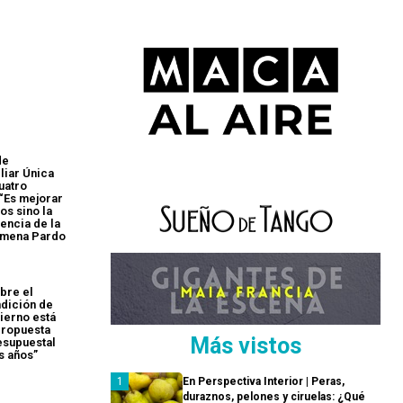
de
liar Única
uatro
 “Es mejorar
os sino la
iencia de la
Jimena Pardo
bre el
dición de
bierno está
propuesta
Más vistos
esupuestal
os años”
En Perspectiva Interior | Peras,
duraznos, pelones y ciruelas: ¿Qué