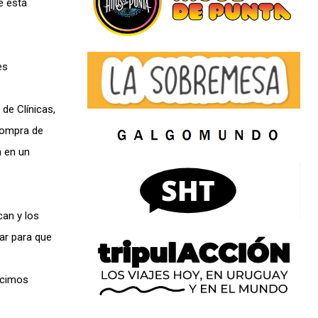
e está
es
de Clínicas,
 compra de
n en un
can y los
ar para que
ecimos