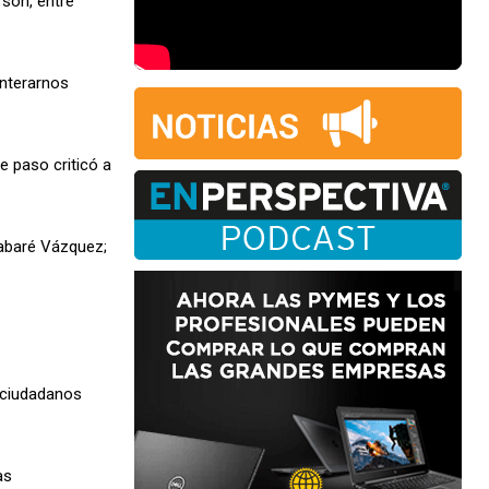
son, entre
enterarnos
e paso criticó a
 Tabaré Vázquez;
 ciudadanos
as