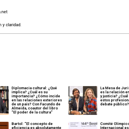
.net
 y claridad.
Diplomacia cultural: ¿Qué
La Mesa de Juris
implica? ¿Cuál es su
es la relación en
importancia? ¿Cómo incide
y justicia? ¿Cuál
en las relaciones exteriores
estos profesion
de un país? Con Facundo de
debate público
Almeida, coautor del libro
“El poder de la cultura”
Bartol: “El concepto de
Comité Olímpic
eficiencia es absolutamente
Internacional e