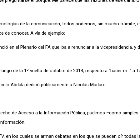
 preguntarse el porqué. Me parece que las razones de ese cambio 
tecnologías de la comunicación, todos podemos, sin mucho trámite, 
 de conocer. A vía de ejemplo:
ió en el Plenario del FA que iba a renunciar a la vicepresidencia, y d
u, luego de la 1º vuelta de octubre de 2014, respecto a “hacer m…” a
rcelo Abdala dedicó públicamente a Nicolás Maduro.
Derecho de Acceso a la Información Pública, pudimos –como simples
información.
, en los cuales se arman debates en los que se pueden oír todas l