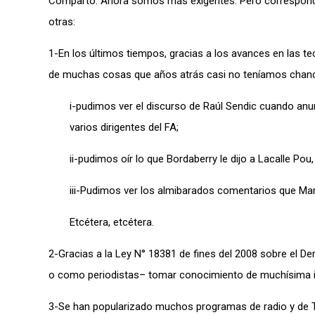
Comparto. Ahora somos más exigentes. Pero corresponde
otras:
1-En los últimos tiempos, gracias a los avances en las 
de muchas cosas que años atrás casi no teníamos chance
i-pudimos ver el discurso de Raúl Sendic cuando anunc
varios dirigentes del FA;
ii-pudimos oír lo que Bordaberry le dijo a Lacalle Po
iii-Pudimos ver los almibarados comentarios que Ma
Etcétera, etcétera.
2-Gracias a la Ley N° 18381 de fines del 2008 sobre el 
o como periodistas– tomar conocimiento de muchísima 
3-Se han popularizado muchos programas de radio y de TV