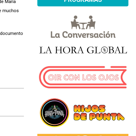
de María
que muchos
el documento