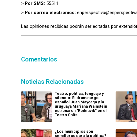
>
Por SMS:
55511
>
Por correo electrónico:
enperspectiva@enperspectiva
Las opiniones recibidas podrán ser editadas por extensión
Comentarios
Noticias Relacionadas
Teatro, política, lenguaje y
silencio: El dramaturgo
español Juan Mayorga y la
uruguaya Mariana Wainstein
estrenaron "Reikiavik" en el
Teatro Solís
¿Los municipios son
semilleros para la política?