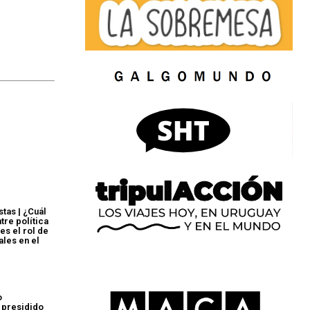
tas | ¿Cuál
tre política
 es el rol de
ales en el
?
o
s presidido