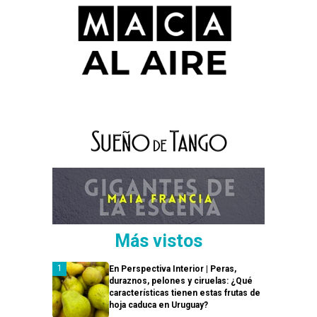
Más vistos
En Perspectiva Interior | Peras,
duraznos, pelones y ciruelas: ¿Qué
características tienen estas frutas de
hoja caduca en Uruguay?