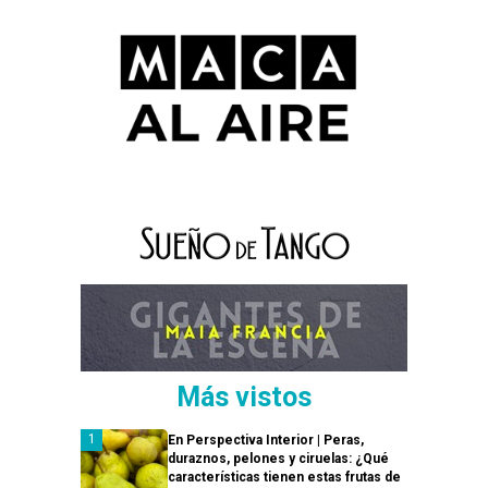
Más vistos
En Perspectiva Interior | Peras,
duraznos, pelones y ciruelas: ¿Qué
características tienen estas frutas de