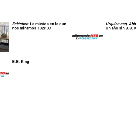
Ecléctico
: La música en la que
Urquiza esq. Ab
nos miramos T02P03
Un año sin B.B. 
B.B. King