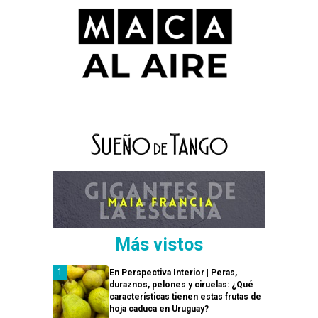
Más vistos
En Perspectiva Interior | Peras,
duraznos, pelones y ciruelas: ¿Qué
características tienen estas frutas de
hoja caduca en Uruguay?