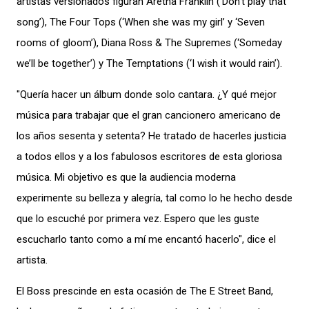
artistas versionados figuran Aretha Franklin (‘Don’t play that
song’), The Four Tops (‘When she was my girl’ y ‘Seven
rooms of gloom’), Diana Ross & The Supremes (‘Someday
we’ll be together’) y The Temptations (‘I wish it would rain’).
"Quería hacer un álbum donde solo cantara. ¿Y qué mejor
música para trabajar que el gran cancionero americano de
los años sesenta y setenta? He tratado de hacerles justicia
a todos ellos y a los fabulosos escritores de esta gloriosa
música. Mi objetivo es que la audiencia moderna
experimente su belleza y alegría, tal como lo he hecho desde
que lo escuché por primera vez. Espero que les guste
escucharlo tanto como a mí me encantó hacerlo", dice el
artista.
El Boss prescinde en esta ocasión de The E Street Band,