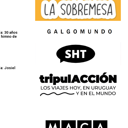
a: 30 años
 himno de
a: Josiel