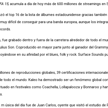
FA 15
, acumula a día de hoy más de 600 millones de streamings en S
zó el top 16 de la lista de álbumes estadounidense gracias también 
a muy difícil de conseguir para una banda europea, aunque los integr
ecords.
o, fue grabado dentro y fuera de la carretera alrededor de todo el m
 Julius Son. Coproducido en mayor parte junto al ganador del Gramm
apoyándose en su afinidad por el blues, folk y rock. Surface Sounds p
lones de reproducciones globales, 39 certificaciones internacionale
 de todo el mundo. Kaleo ha demostrado ser un fenómeno global co
ctuado en festivales como Coachella, Lollapalooza y Bonnaroo y han
s.
 m úsica del día fue de Juan Carlos, oyente que visitó el estudio d