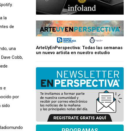
potify.
a la
antes de
ArteUyEnPerspectiva: Todas las semanas
undo, una
un nuevo artista en nuestro estudio
y Dave Cobb,
uede
s e
nocido por
 sido
e Radiomundo
PROGRAMAS