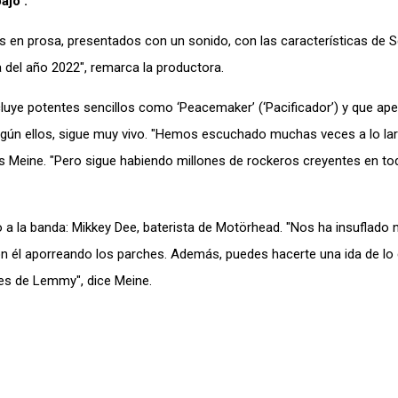
ajo .
s en prosa, presentados con un sonido, con las características de 
a del año 2022″, remarca la productora.
luye potentes sencillos como ‘Peacemaker’ (‘Pacificador’) y que apel
gún ellos, sigue muy vivo. "Hemos escuchado muchas veces a lo lar
aus Meine. "Pero sigue habiendo millones de rockeros creyentes en t
 la banda: Mikkey Dee, baterista de Motörhead. "Nos ha insuflado 
n él aporreando los parches. Además, puedes hacerte una ida de lo 
les de Lemmy", dice Meine.