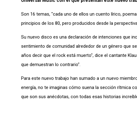
Universal Music con el que presentan este nuevo trab
Son 16 temas, "cada uno de ellos un cuento lírico, poema
principios de los 80, pero producidos desde la perspectiv
Su nuevo disco es una declaración de intenciones que inc
sentimiento de comunidad alrededor de un género que se
años decir que el rock está muerto", dice el cantante Kl
que demuestran lo contrario".
Para este nuevo trabajo han sumado a un nuevo miembro a
energía, no te imaginas cómo suena la sección rítmica co
que son sus anécdotas, con todas esas historias increíb