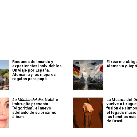
Rincones del mundo y
El rearme oblig
experiencias inolvidables:
Alemania y Jap
Un viaje por España,
Alemania y los mejores
regalos para papá
La Música del día:
Natalie
La Música del Dí
Imbruglia presenta
vuelve a Urugua
"Algorithm", el nuevo
fusión de ritmos
adelanto de su próximo
el legado music
álbum
las familias más
de Brasil