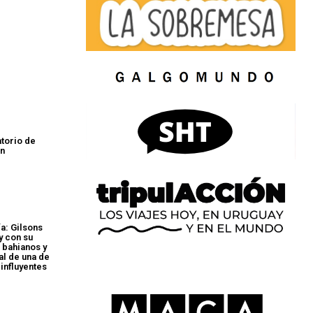
atorio de
ón
a: Gilsons
y con su
 bahianos y
al de una de
 influyentes