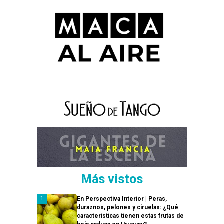
Más vistos
En Perspectiva Interior | Peras,
duraznos, pelones y ciruelas: ¿Qué
características tienen estas frutas de