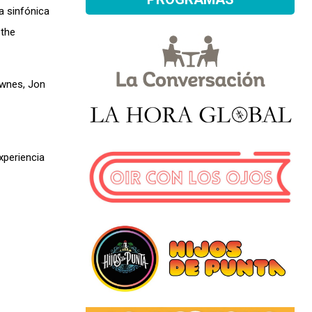
a sinfónica
 the
ownes, Jon
xperiencia