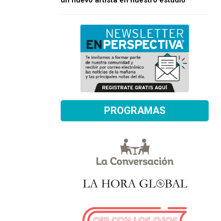
un nuevo artista en nuestro estudio
PROGRAMAS