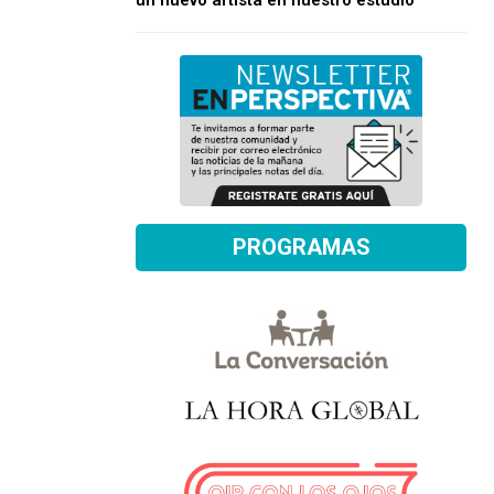
un nuevo artista en nuestro estudio
PROGRAMAS