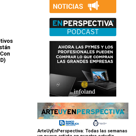
tivos
stán
 Con
UD)
ArteUyEnPerspectiva: Todas las semanas