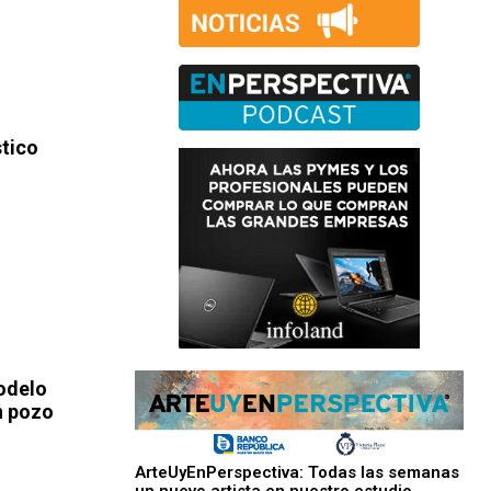
stico
odelo
n pozo
ArteUyEnPerspectiva: Todas las semanas