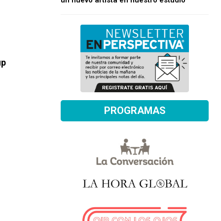
un nuevo artista en nuestro estudio
up
PROGRAMAS