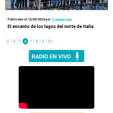
Publicado el 15/05/2024
por
Tripulacción
El encanto de los lagos del norte de Italia
3
4
5
6
7
8
9
10