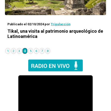
Publicado el 02/10/2024
por
Tripulacción
Tikal, una visita al patrimonio arqueológico de
Latinoamérica
1
2
3
4
5
6
7
8