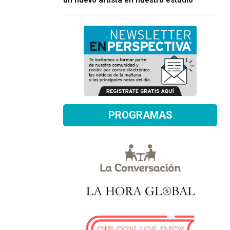
un nuevo artista en nuestro estudio
PROGRAMAS