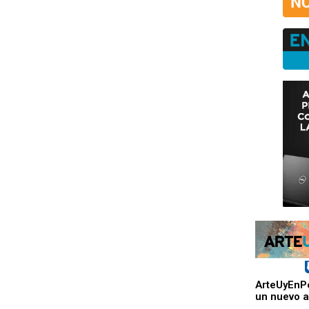
ArteUyEnPe
un nuevo a