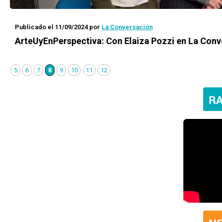
Publicado el 11/09/2024
por
La Conversación
ArteUyEnPerspectiva: Con Elaiza Pozzi en La Con
5
6
7
8
9
10
11
12