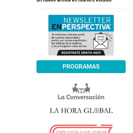
un nuevo artista en nuestro estudio
PROGRAMAS