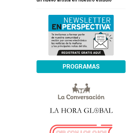
un nuevo artista en nuestro estudio
PROGRAMAS