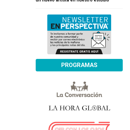
un nuevo artista en nuestro estudio
PROGRAMAS