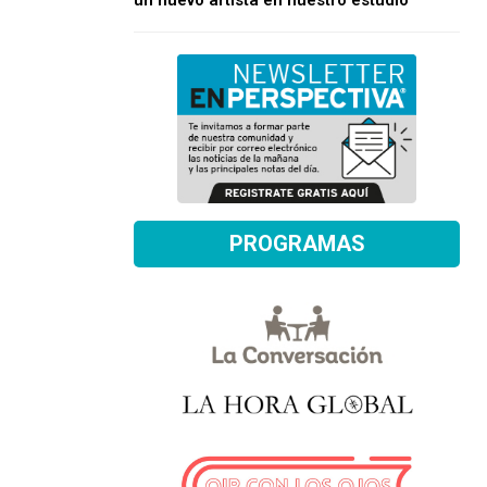
un nuevo artista en nuestro estudio
PROGRAMAS