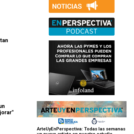
otan
un
jorar"
ArteUyEnPerspectiva: Todas las semanas