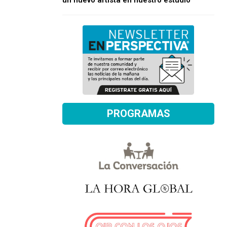
un nuevo artista en nuestro estudio
PROGRAMAS