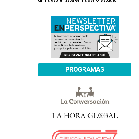
un nuevo artista en nuestro estudio
PROGRAMAS