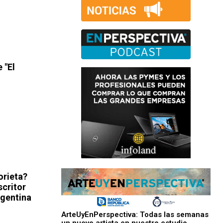
 "El
orieta?
scritor
rgentina
ArteUyEnPerspectiva: Todas las semanas