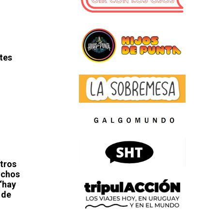
tes
tros
uchos
“hay
 de