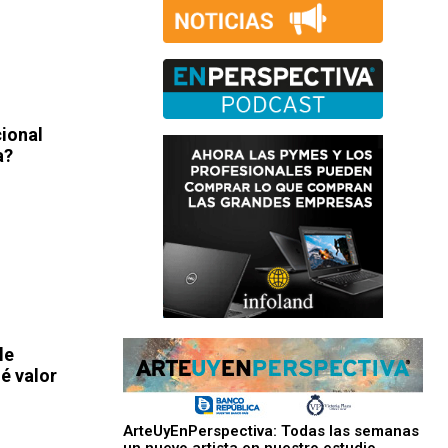
cional
a?
le
é valor
ArteUyEnPerspectiva: Todas las semanas