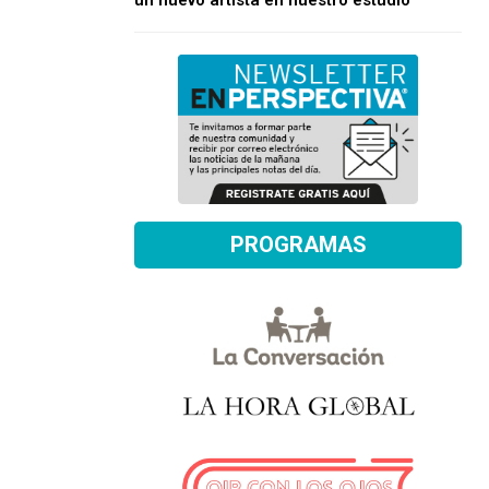
un nuevo artista en nuestro estudio
PROGRAMAS